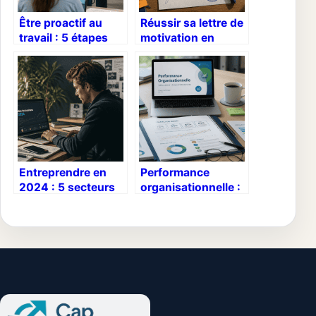
Être proactif au
Réussir sa lettre de
travail : 5 étapes
motivation en
pour anticiper, agir
reconversion :
et booster sa
transformer son
carrière
parcours en atout
Entreprendre en
Performance
2024 : 5 secteurs
organisationnelle :
rentables pour se
4 leviers
lancer avec moins
stratégiques pour
de 1000€
dépasser vos
objectifs de
croissance