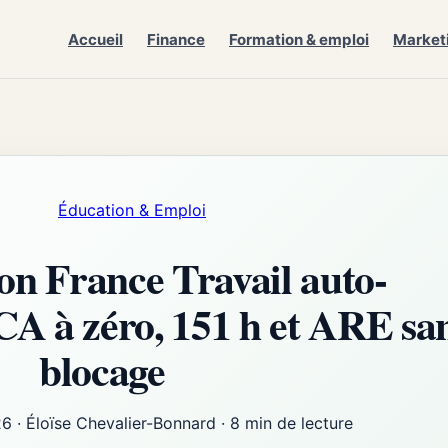
Accueil
Finance
Formation & emploi
Market
Éducation & Emploi
ion France Travail auto-
CA à zéro, 151 h et ARE sa
blocage
26
·
Éloïse Chevalier-Bonnard
·
8 min de lecture