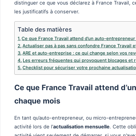
distinguer ce que vous déclarez à France Travail, c
les justificatifs à conserver.
Table des matières
Ce que France Travail attend d’un auto-entrepreneu
Actualiser pas à pas sans confondre France Travail e
ARE et auto-entreprise : ce qui change selon vos re
Les erreurs fréquentes qui provoquent blocages et r
Checklist pour sécuriser votre prochaine actualisati
Ce que France Travail attend d’u
chaque mois
En tant qu’auto-entrepreneur, ou micro-entreprene
activité lors de l’
actualisation mensuelle
. Cette obl
activité vient seulement de démarrer, si vous n’av